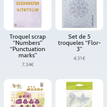
Troquel scrap
Set de 5
“Numbers”
troqueles “Flor-
“Punctuation
3”
marks”
4.31
€
7.34
€