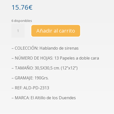
15.76
€
6 disponibles
Colección
Añadir al carrito
de
papeles
decorados
– COLECCIÓN: Hablando de sirenas
"Hablando
de
– NÚMERO DE HOJAS: 13 Papeles a doble cara
sirenas"
cantidad
– TAMAÑO: 30,5X30,5 cm. (12”x12”)
– GRAMAJE: 190Grs.
– REF: ALD-PD-2313
– MARCA: El Altillo de los Duendes