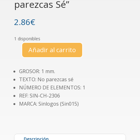
parezcas Sé”
2.86
€
1 disponibles
Añadir al carrito
Maderitas
canallas
"No
GROSOR: 1 mm.
parezcas
TEXTO: No parezcas sé
Sé"
NÚMERO DE ELEMENTOS: 1
cantidad
REF: SIN-CH-2306
MARCA: Sinlogos (Sin015)
Descripción